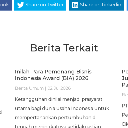
book
Share on Twitter
Share on Linkedin
Berita Terkait
Inilah Para Pemenang Bisnis
Pe
Indonesia Award (BIA) 2026
Ju
Pa
Berita Umum | 02 Jul 2026
Be
Ketangguhan dinilai menjadi prasyarat
PT
utama bagi dunia usaha Indonesia untuk
i
Pe
mempertahankan pertumbuhan di
Ci
tengah meningkatnya ketidakpastian