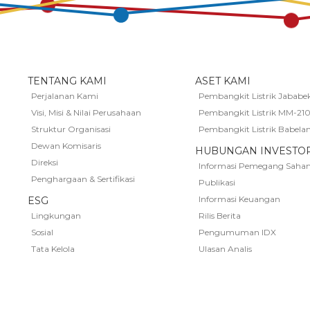
TENTANG KAMI
ASET KAMI
Perjalanan Kami
Pembangkit Listrik Jababe
Visi, Misi & Nilai Perusahaan
Pembangkit Listrik MM-21
Struktur Organisasi
Pembangkit Listrik Babela
Dewan Komisaris
HUBUNGAN INVESTO
Direksi
Informasi Pemegang Saha
Penghargaan & Sertifikasi
Publikasi
Informasi Keuangan
ESG
Lingkungan
Rilis Berita
Sosial
Pengumuman IDX
Tata Kelola
Ulasan Analis