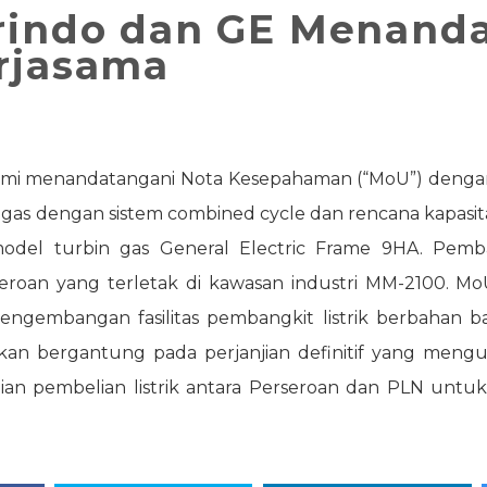
trindo dan GE Menand
erjasama
kami menandatangani Nota Kesepahaman (“MoU”) deng
 gas dengan sistem combined cycle dan rencana kapasita
del turbin gas General Electric Frame 9HA. Pembang
rseroan yang terletak di kawasan industri MM-2100. 
ngembangan fasilitas pembangkit listrik berbahan 
 akan bergantung pada perjanjian definitif yang mengu
ian pembelian listrik antara Perseroan dan PLN untuk