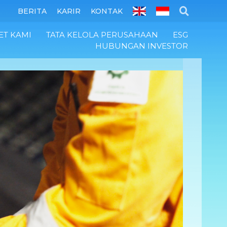
BERITA
KARIR
KONTAK
ET KAMI
TATA KELOLA PERUSAHAAN
ESG
HUBUNGAN INVESTOR