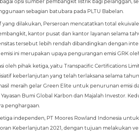
sebagai opsi sumber pembangkit listrik bagi pelanggan
nggunaan sebagian batubara pada PLTU Babelan.
if yang dilakukan, Perseroan mencatatkan total ekuival
 pembangkit, kantor pusat dan kantor layanan selama ta
nsitas tersebut lebih rendah dibandingkan dengan inten
misi ini merupakan upaya pengurangan emisi GRK oleh
asi oleh pihak ketiga, yaitu Transpacific Certifications L
isiatif keberlanjutan yang telah terlaksana selama tahun
sil meraih gelar Green Elite untuk penurunan emisi d
ari Yayasan Bumi Global Karbon dan Majalah Investor.
ara penghargaan.
etiga independen, PT Moores Rowland Indonesia untuk
ran Keberlanjutan 2021, dengan tujuan melakukan verifi