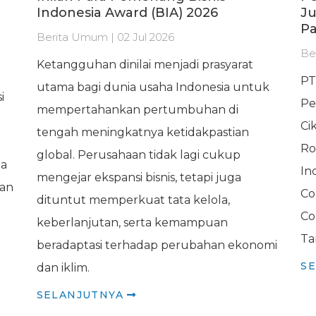
Indonesia Award (BIA) 2026
Ju
Pa
Berita Umum | 02 Jul 2026
Be
Ketangguhan dinilai menjadi prasyarat
PT
utama bagi dunia usaha Indonesia untuk
i
Pe
mempertahankan pertumbuhan di
Ci
tengah meningkatnya ketidakpastian
Ro
global. Perusahaan tidak lagi cukup
da
In
mengejar ekspansi bisnis, tetapi juga
dan
Co
dituntut memperkuat tata kelola,
Co
keberlanjutan, serta kemampuan
Ta
beradaptasi terhadap perubahan ekonomi
S
dan iklim.
SELANJUTNYA